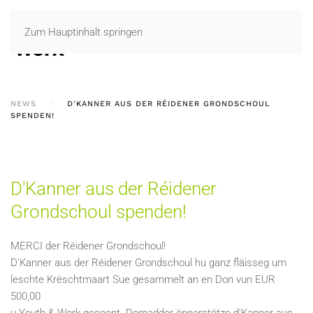
Zum Hauptinhalt springen
NEWS
D'KANNER AUS DER RÉIDENER GRONDSCHOUL
SPENDEN!
D'Kanner aus der Réidener
Grondschoul spenden!
MERCI der Réidener Grondschoul!
D'Kanner aus der Réidener Grondschoul hu ganz fläisseg um
leschte Krëschtmaart Sue gesammelt an en Don vun EUR
500,00