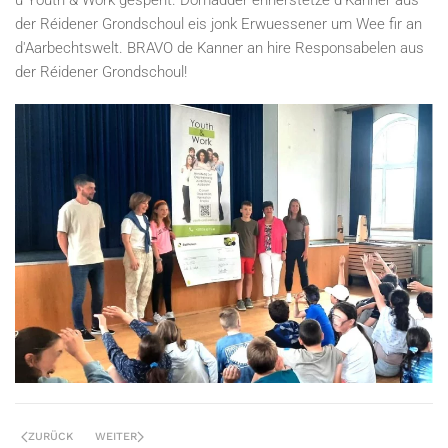
u Youth & Work gespent. Domadder ënnerstëtze d'Kanner aus
der Réidener Grondschoul eis jonk Erwuessener um Wee fir an
d'Aarbechtswelt. BRAVO de Kanner an hire Responsabelen aus
der Réidener Grondschoul!
ZURÜCK
WEITER