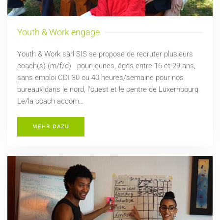
Youth & Work engage
Youth & Work sàrl SIS se propose de recruter plusieurs
coach(s) (m/f/d) pour jeunes, âgés entre 16 et 29 ans,
sans emploi CDI 30 ou 40 heures/semaine pour nos
bureaux dans le nord, l'ouest et le centre de Luxembourg
Le/la coach accom…
MEHR DAZU