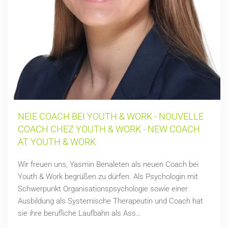
NEIE COACH BEI YOUTH & WORK - NOUVELLE
COACH CHEZ YOUTH & WORK - NEW COACH
AT YOUTH & WORK
Wir freuen uns, Yasmin Benaleten als neuen Coach bei
Youth & Work begrüßen zu dürfen. Als Psychologin mit
Schwerpunkt Organisationspsychologie sowie einer
Ausbildung als Systemische Therapeutin und Coach hat
sie ihre berufliche Laufbahn als Ass…