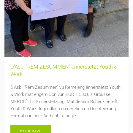
D'Asbl "RËM ZESUMMEN" ënnerstëtzt Youth &
Work
D'Asbl "Rëm Zesummen" vu Rëmeleng ënnerstëtzt Youth
& Work mat engem Don vun EUR 1.500,00. Grousse
MERCI fir hir Ënnerstëtzung. Mat dësem Scheck hëlleft
Youth & Work Jugendlech op der Sich no Orientéierung,
Formatioun oder Aarbecht a begle…
MEHR DAZU